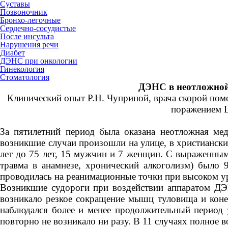
Суставы
Позвоночник
Бронхо-легочные
Сердечно-сосудистые
После инсульта
Нарушения речи
Диабет
ДЭНС при онкологии
Гинекология
Стоматология
ДЭНС в неотложной
Клинический опыт Р.Н. Чуприной, врача скорой помо
поражением Ц
За пятилетний период была оказана неотложная м
возникшие случаи произошли на улице, в христиански
лет до 75 лет, 15 мужчин и 7 женщин. С выраженны
травма в анамнезе, хронический алкоголизм) было 
проводилась на реанимационные точки при высоком ур
Возникшие судороги при воздействии аппаратом ДЭ
возникало резкое сокращение мышц туловища и кон
наблюдался более и менее продолжительный период у
повторно не возникало ни разу. В 11 случаях полное в