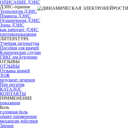
ОПИСАНИЕ ДЭНС
ДЭНС-терапия
Технология ДЭНС
Правила ДЭНС
Ограничения ДЭНС
Зоны ДЭНС
как работает ДЭНС
противопоказания
ЛИТЕРАТУРА
Учебная литература
Пособия для врачей
Клинические случаи
ГВКГ им Бурденко
ОТЗЫВЫ
ОТЗЫВЫ
Отзывы врачей
ЗОЖ
результат лечения
Про негатив
КАТАЛОГ
КОНТАКТЫ
ПРИМЕНЕНИЕ
показания
Боль
головная боль
общее применение
механизм действия
Зрение