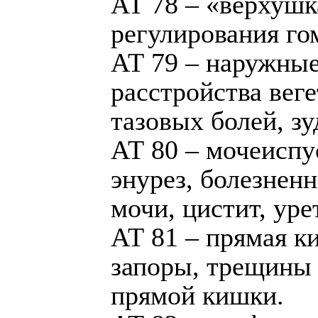
АТ 78 – «верхушк
регулирования го
АТ 79 – наружные
расстройства вег
тазовых болей, зу
АТ 80 – мочеиспу
энурез, болезнен
мочи, цистит, уре
АТ 81 – прямая к
запоры, трещины 
прямой кишки.