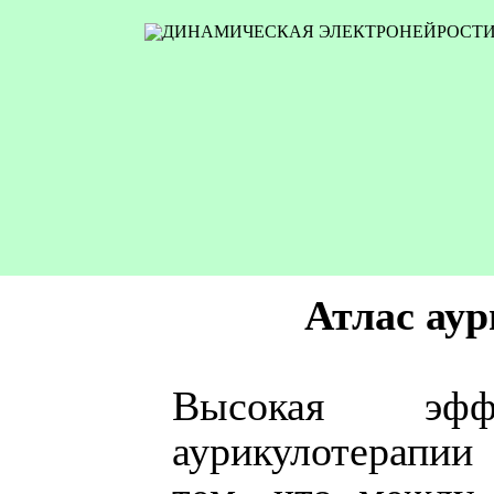
Атлас ау
Высокая эффе
аурикулотерапии