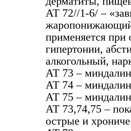
дерматиты, пищев
АТ 72//1-6/ – «з
жаропонижающий,
применяется при 
гипертонии, абст
алкогольный, нар
АТ 73 – миндалин
АТ 74 – миндалин
АТ 75 – миндалин
АТ 73,74,75 – по
острые и хрониче